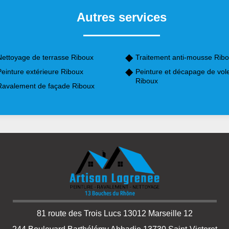
Autres services
Nettoyage de terrasse Riboux
Traitement anti-mousse Rib
einture extérieure Riboux
Peinture et décapage de vol
Riboux
Ravalement de façade Riboux
81 route des Trois Lucs 13012 Marseille 12