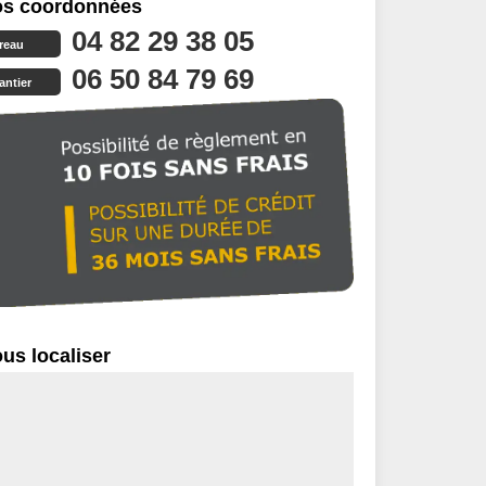
s coordonnées
04 82 29 38 05
reau
06 50 84 79 69
antier
us localiser