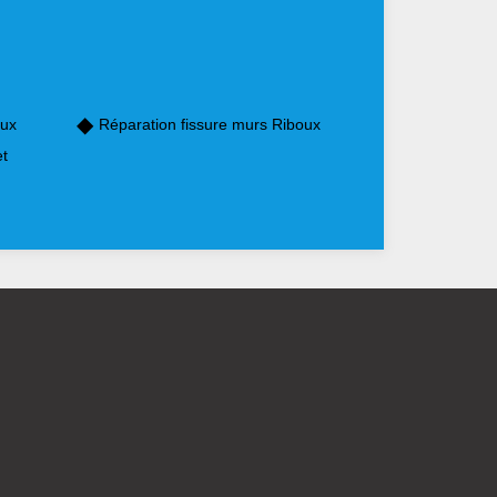
oux
Réparation fissure murs Riboux
et