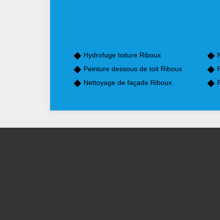
Hydrofuge toiture Riboux
Peinture dessous de toit Riboux
P
Nettoyage de façade Riboux