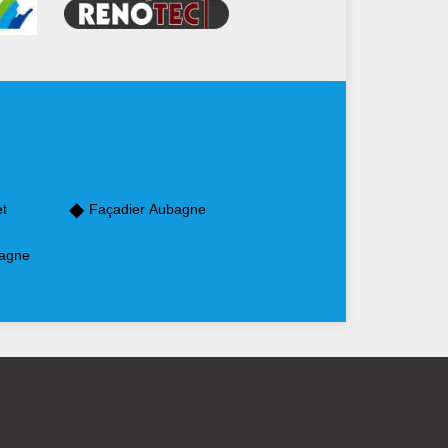
et
Façadier Aubagne
bagne