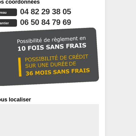
s coordonnées
04 82 29 38 05
reau
06 50 84 79 69
antier
us localiser