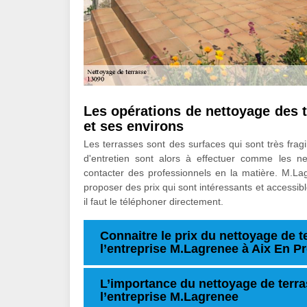
Les opérations de nettoyage des t
et ses environs
Les terrasses sont des surfaces qui sont très fragi
d'entretien sont alors à effectuer comme les net
contacter des professionnels en la matière. M.Lag
proposer des prix qui sont intéressants et accessib
il faut le téléphoner directement.
Connaitre le prix du nettoyage de t
l’entreprise M.Lagrenee à Aix En P
L’importance du nettoyage de terra
l’entreprise M.Lagrenee