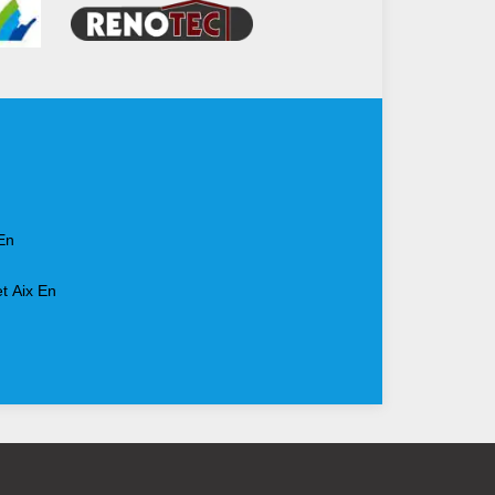
En
t Aix En