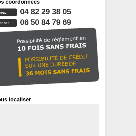
s coordonnées
04 82 29 38 05
reau
06 50 84 79 69
antier
us localiser