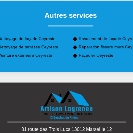
Autres services
Nettoyage de façade Ceyreste
Ravalement de façade Ceyre
Nettoyage de terrasse Ceyreste
Réparation fissure murs Cey
einture extérieure Ceyreste
Façadier Ceyreste
81 route des Trois Lucs 13012 Marseille 12