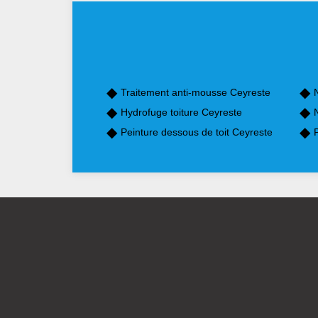
Traitement anti-mousse Ceyreste
Hydrofuge toiture Ceyreste
Peinture dessous de toit Ceyreste
P