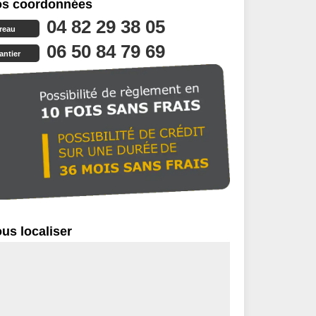
s coordonnées
04 82 29 38 05
reau
06 50 84 79 69
antier
us localiser