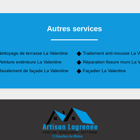
Autres services
Nettoyage de terrasse La Valentine
Traitement anti-mousse La V
einture extérieure La Valentine
Réparation fissure murs La V
Ravalement de façade La Valentine
Façadier La Valentine