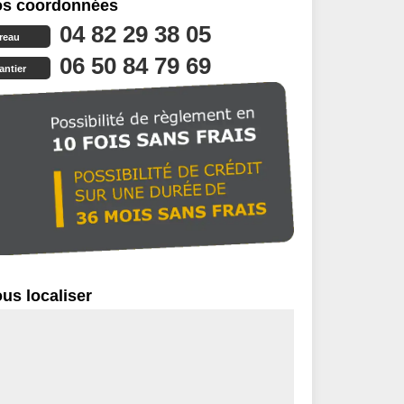
s coordonnées
04 82 29 38 05
reau
06 50 84 79 69
antier
us localiser