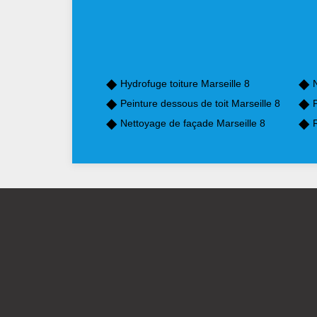
Hydrofuge toiture Marseille 8
N
Peinture dessous de toit Marseille 8
P
Nettoyage de façade Marseille 8