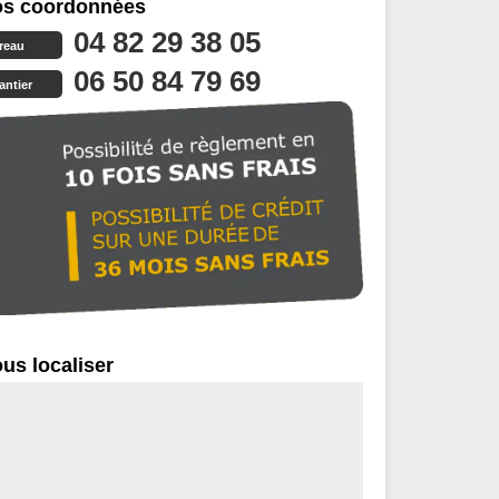
s coordonnées
04 82 29 38 05
reau
06 50 84 79 69
antier
us localiser