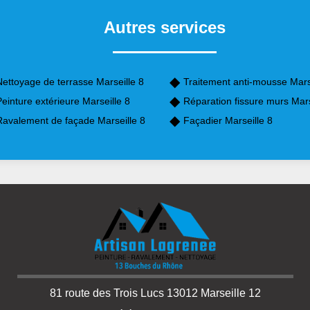
Autres services
ettoyage de terrasse Marseille 8
Traitement anti-mousse Mars
einture extérieure Marseille 8
Réparation fissure murs Mars
Ravalement de façade Marseille 8
Façadier Marseille 8
81 route des Trois Lucs 13012 Marseille 12