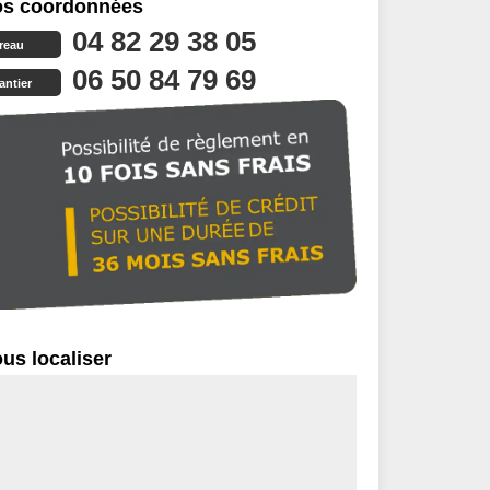
s coordonnées
04 82 29 38 05
reau
06 50 84 79 69
antier
us localiser