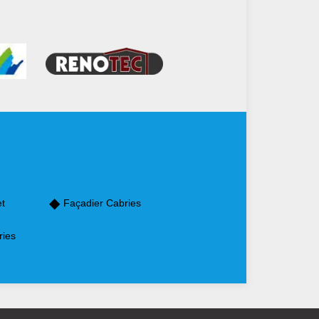
et
Façadier Cabries
ries