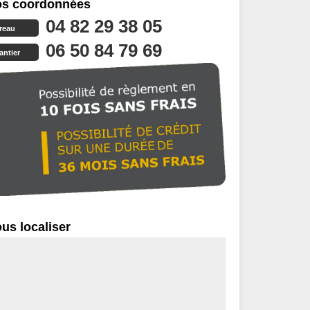
s coordonnées
04 82 29 38 05
reau
06 50 84 79 69
antier
us localiser