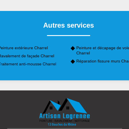
Autres services
einture extérieure Charrel
Peinture et décapage de vol
Charrel
Ravalement de façade Charrel
Réparation fissure murs Cha
Traitement anti-mousse Charrel