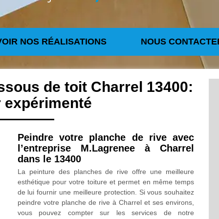
VOIR NOS RÉALISATIONS
NOUS CONTACTE
ssous de toit Charrel 13400:
r expérimenté
Peindre votre planche de rive avec
l’entreprise M.Lagrenee à Charrel
dans le 13400
La peinture des planches de rive offre une meilleure
esthétique pour votre toiture et permet en même temps
de lui fournir une meilleure protection. Si vous souhaitez
peindre votre planche de rive à Charrel et ses environs,
vous pouvez compter sur les services de notre