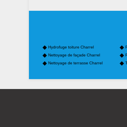
Hydrofuge toiture Charrel
P
Nettoyage de façade Charrel
Nettoyage de terrasse Charrel