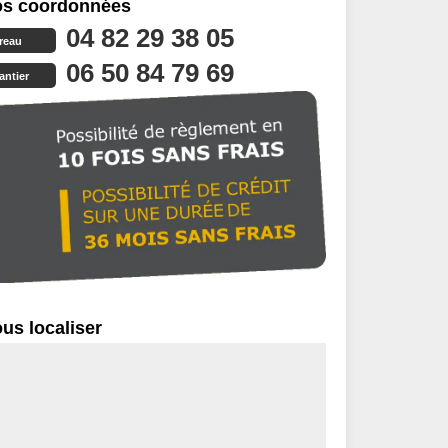
s coordonnées
04 82 29 38 05
reau
06 50 84 79 69
antier
us localiser