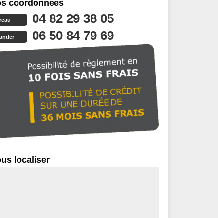
s coordonnées
04 82 29 38 05
reau
06 50 84 79 69
antier
us localiser