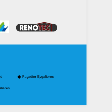
et
Façadier Eygalieres
lieres