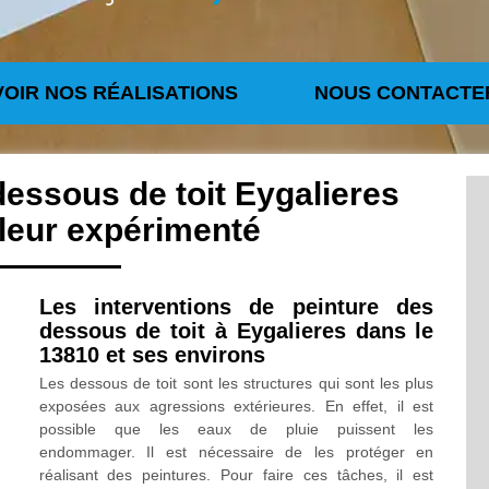
VOIR NOS RÉALISATIONS
NOUS CONTACTE
dessous de toit Eygalieres
leur expérimenté
Les interventions de peinture des
dessous de toit à Eygalieres dans le
13810 et ses environs
Les dessous de toit sont les structures qui sont les plus
exposées aux agressions extérieures. En effet, il est
possible que les eaux de pluie puissent les
endommager. Il est nécessaire de les protéger en
réalisant des peintures. Pour faire ces tâches, il est