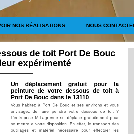
VOIR NOS RÉALISATIONS
NOUS CONTACTE
essous de toit Port De Bouc
leur expérimenté
Un déplacement gratuit pour la
peinture de votre dessous de toit à
Port De Bouc dans le 13110
Vous habitez à Port De Bouc et ses environs et vous
envisagez de faire peindre votre dessous de toit ?
L’entreprise M.Lagrenee se déplace gratuitement pour
se mettre à votre disposition. En effet, le transport des
outillages et matériel nécessaire pour effectuer les