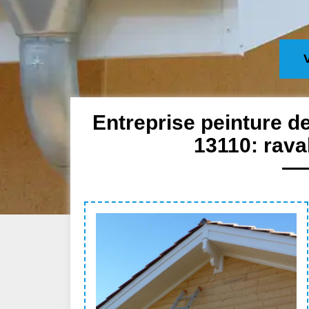
Entreprise peinture d
13110: rava