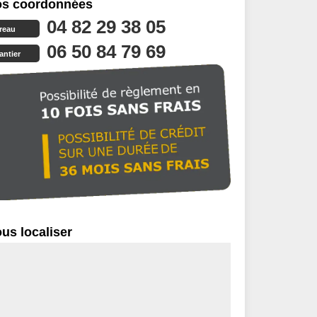
s coordonnées
04 82 29 38 05
reau
06 50 84 79 69
antier
us localiser