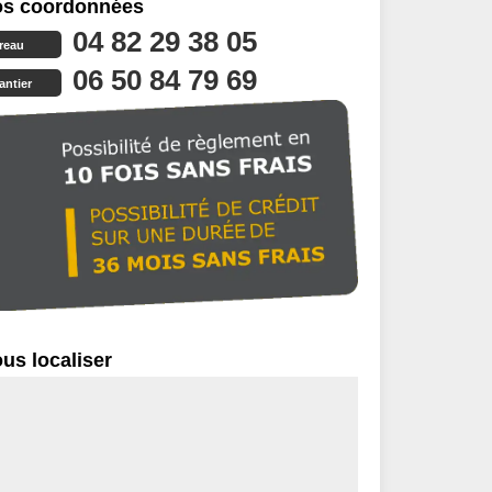
s coordonnées
04 82 29 38 05
reau
06 50 84 79 69
antier
us localiser