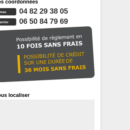
s coordonnées
04 82 29 38 05
reau
06 50 84 79 69
antier
us localiser