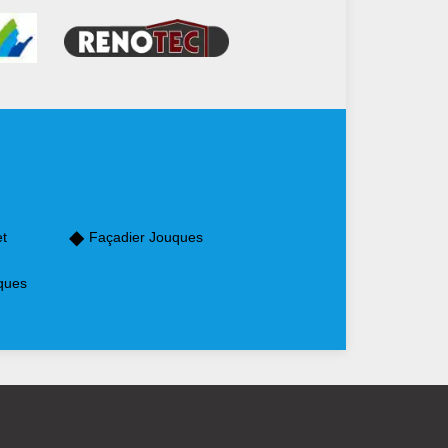
et
Façadier Jouques
ques