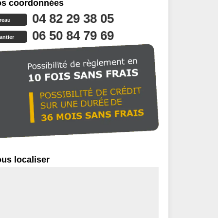
s coordonnées
04 82 29 38 05
reau
06 50 84 79 69
antier
us localiser