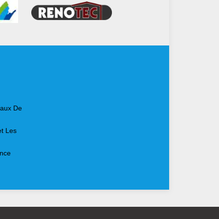
Baux De
et Les
ence