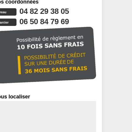
s coordonnées
04 82 29 38 05
reau
06 50 84 79 69
antier
us localiser