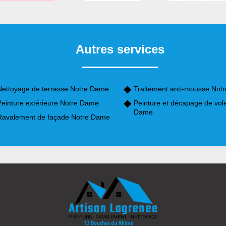
Autres services
Nettoyage de terrasse Notre Dame
Traitement anti-mousse Not
Peinture extérieure Notre Dame
Peinture et décapage de vol
Dame
Ravalement de façade Notre Dame