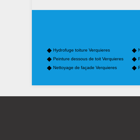
Hydrofuge toiture Verquieres
Peinture dessous de toit Verquieres
P
Nettoyage de façade Verquieres