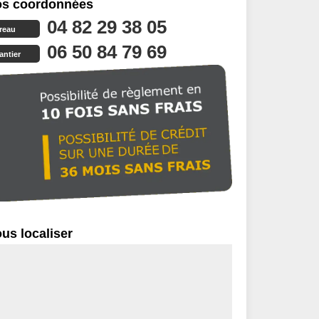
s coordonnées
04 82 29 38 05
reau
06 50 84 79 69
antier
us localiser