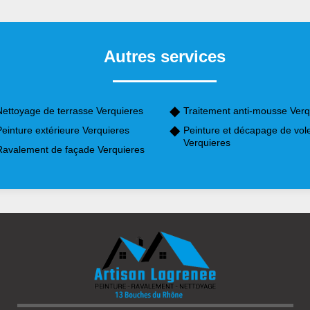
Autres services
Nettoyage de terrasse Verquieres
Traitement anti-mousse Verq
einture extérieure Verquieres
Peinture et décapage de vol
Verquieres
Ravalement de façade Verquieres