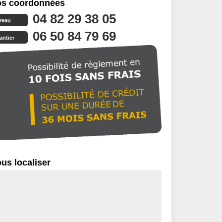
s coordonnées
04 82 29 38 05
reau
06 50 84 79 69
antier
us localiser