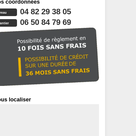
s coordonnées
04 82 29 38 05
reau
06 50 84 79 69
antier
us localiser