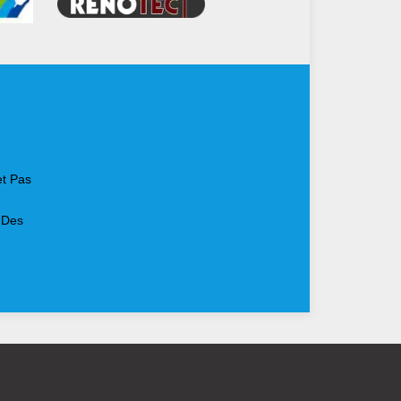
et Pas
 Des