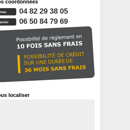
s coordonnées
04 82 29 38 05
reau
06 50 84 79 69
antier
us localiser