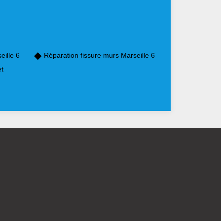
eille 6
Réparation fissure murs Marseille 6
et