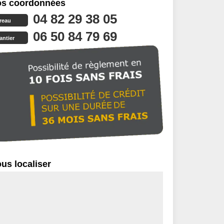
s coordonnées
04 82 29 38 05
reau
06 50 84 79 69
antier
us localiser