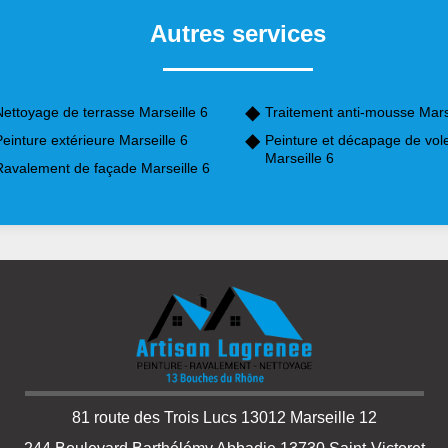
Autres services
ettoyage de terrasse Marseille 6
Traitement anti-mousse Mars
einture extérieure Marseille 6
Peinture et décapage de vol
Marseille 6
Ravalement de façade Marseille 6
81 route des Trois Lucs 13012 Marseille 12