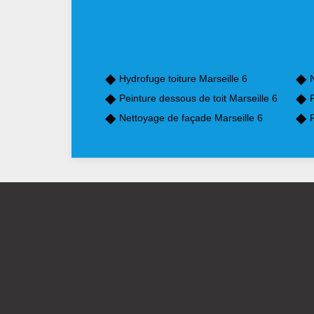
Hydrofuge toiture Marseille 6
N
Peinture dessous de toit Marseille 6
P
Nettoyage de façade Marseille 6