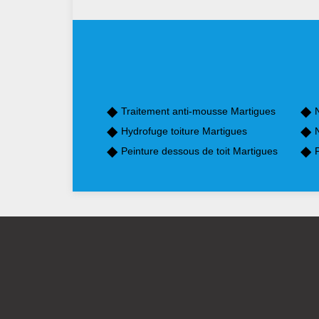
Traitement anti-mousse Martigues
Hydrofuge toiture Martigues
Peinture dessous de toit Martigues
P