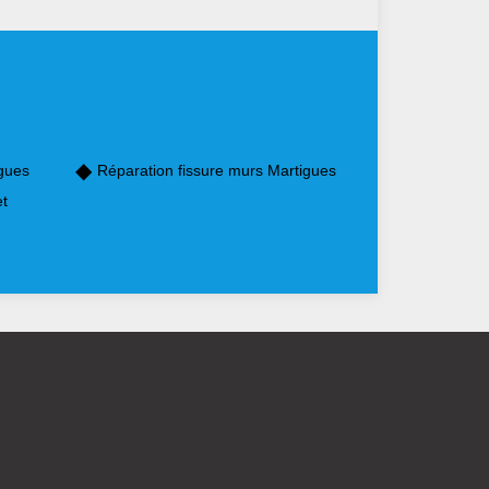
gues
Réparation fissure murs Martigues
et