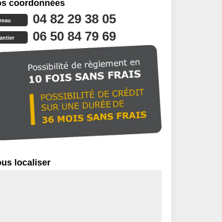
s coordonnées
04 82 29 38 05
reau
06 50 84 79 69
antier
us localiser