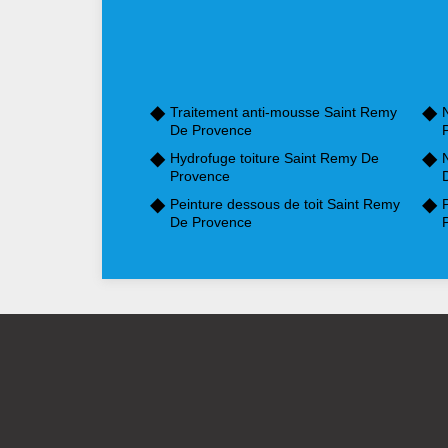
Traitement anti-mousse Saint Remy
De Provence
Hydrofuge toiture Saint Remy De
Provence
Peinture dessous de toit Saint Remy
De Provence