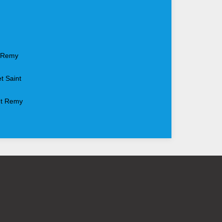
t Remy
t Saint
nt Remy