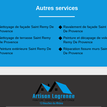
Autres services
Nettoyage de façade Saint Remy De
Ravalement de façade Sain
Provence
De Provence
Nettoyage de terrasse Saint Remy
Peinture et décapage de vole
De Provence
Remy De Provence
Peinture extérieure Saint Remy De
Réparation fissure murs Sai
Provence
De Provence