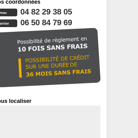
s coordonnées
04 82 29 38 05
reau
06 50 84 79 69
antier
us localiser