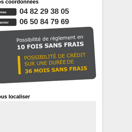
s coordonnées
04 82 29 38 05
reau
06 50 84 79 69
antier
us localiser