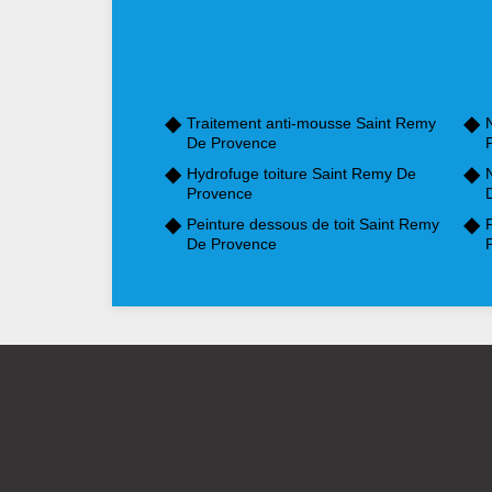
Traitement anti-mousse Saint Remy
De Provence
Hydrofuge toiture Saint Remy De
Provence
Peinture dessous de toit Saint Remy
De Provence