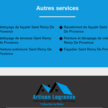
Autres services
Nettoyage de façade Saint Remy De
Ravalement de façade Sain
Provence
De Provence
Nettoyage de terrasse Saint Remy
Peinture et décapage de vole
De Provence
Remy De Provence
Peinture extérieure Saint Remy De
Façadier Saint Remy De Pr
Provence