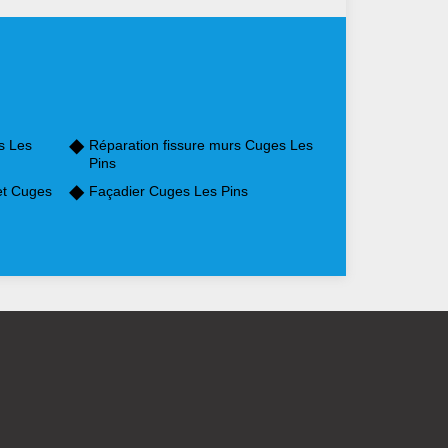
s Les
Réparation fissure murs Cuges Les
Pins
et Cuges
Façadier Cuges Les Pins