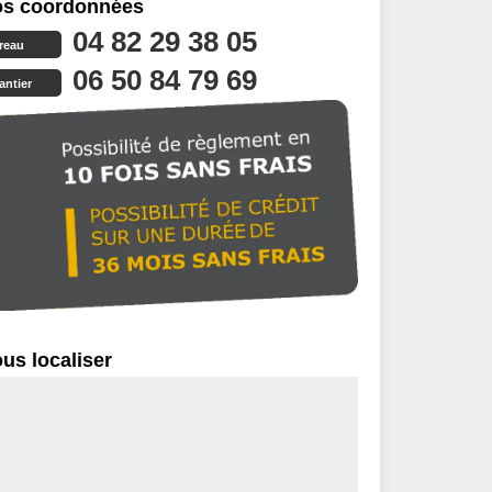
s coordonnées
04 82 29 38 05
reau
06 50 84 79 69
antier
us localiser