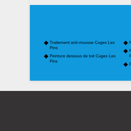
Traitement anti-mousse Cuges Les
Pins
Peinture dessous de toit Cuges Les
Pins