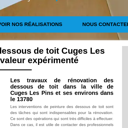
VOIR NOS RÉALISATIONS
NOUS CONTACTE
dessous de toit Cuges Les
avaleur expérimenté
Les travaux de rénovation des
dessous de toit dans la ville de
Cuges Les Pins et ses environs dans
le 13780
Les interventions de peinture des dessous de toit sont
des tâches qui sont indispensables pour la rénovation.
Ce sont des opérations qui sont très difficiles à effectuer.
Dans ce cas, il est utile de contacter des professionnels