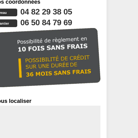
s coordonnées
04 82 29 38 05
reau
06 50 84 79 69
antier
us localiser