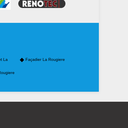
et La
Façadier La Rougiere
Rougiere