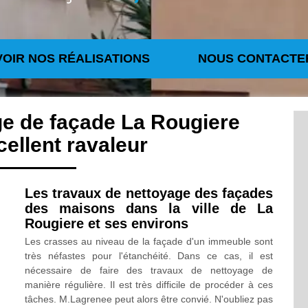
VOIR NOS RÉALISATIONS
NOUS CONTACTE
ge de façade La Rougiere
ellent ravaleur
Les travaux de nettoyage des façades
des maisons dans la ville de La
Rougiere et ses environs
Les crasses au niveau de la façade d'un immeuble sont
très néfastes pour l'étanchéité. Dans ce cas, il est
nécessaire de faire des travaux de nettoyage de
manière régulière. Il est très difficile de procéder à ces
tâches. M.Lagrenee peut alors être convié. N'oubliez pas