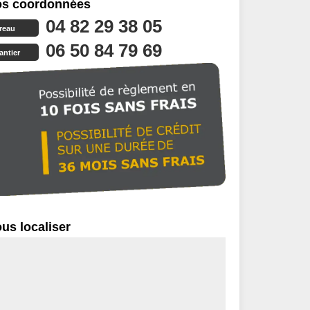
s coordonnées
04 82 29 38 05
reau
06 50 84 79 69
antier
us localiser