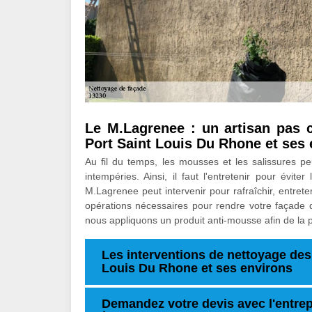
Le M.Lagrenee : un artisan pas 
Port Saint Louis Du Rhone et ses 
Au fil du temps, les mousses et les salissures p
intempéries. Ainsi, il faut l'entretenir pour éviter
M.Lagrenee peut intervenir pour rafraîchir, entret
opérations nécessaires pour rendre votre façade 
nous appliquons un produit anti-mousse afin de la p
Les interventions de nettoyage des 
Louis Du Rhone et ses environs
Demandez votre devis avec l'entrep