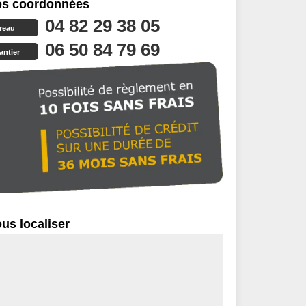
s coordonnées
04 82 29 38 05
reau
06 50 84 79 69
antier
us localiser