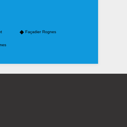
et
Façadier Rognes
gnes