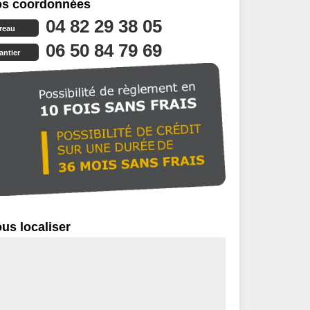
s coordonnées
04 82 29 38 05
reau
06 50 84 79 69
antier
us localiser