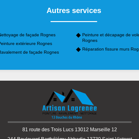
Autres services
Nettoyage de façade Rognes
Peinture et décapage de vol
Rognes
Peinture extérieure Rognes
Réparation fissure murs Ro
Ravalement de façade Rognes
81 route des Trois Lucs 13012 Marseille 12