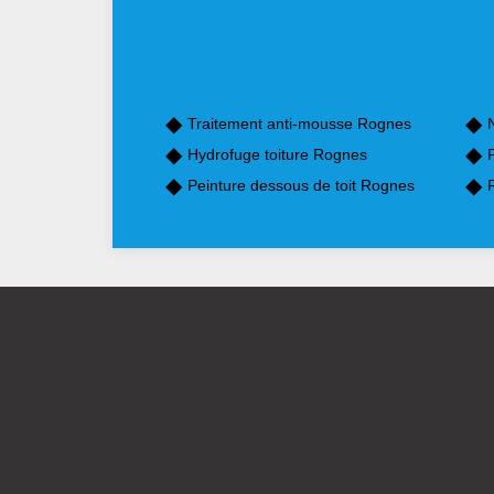
Traitement anti-mousse Rognes
Hydrofuge toiture Rognes
Peinture dessous de toit Rognes