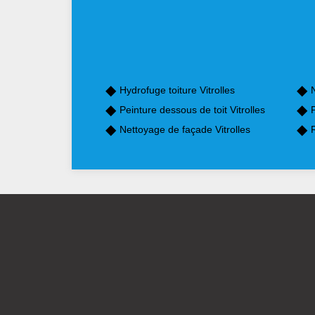
Hydrofuge toiture Vitrolles
N
Peinture dessous de toit Vitrolles
P
Nettoyage de façade Vitrolles