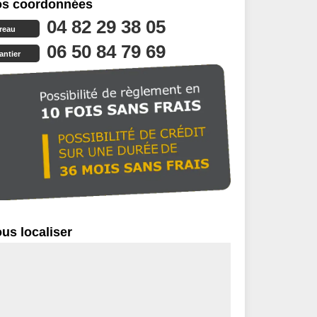
s coordonnées
04 82 29 38 05
reau
06 50 84 79 69
antier
us localiser