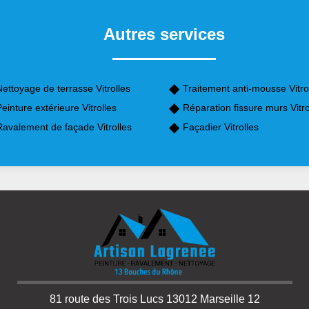
Autres services
ettoyage de terrasse Vitrolles
Traitement anti-mousse Vitro
einture extérieure Vitrolles
Réparation fissure murs Vitro
Ravalement de façade Vitrolles
Façadier Vitrolles
81 route des Trois Lucs 13012 Marseille 12