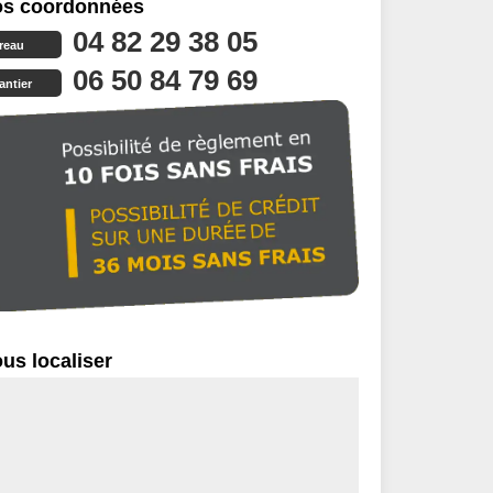
s coordonnées
04 82 29 38 05
reau
06 50 84 79 69
antier
us localiser