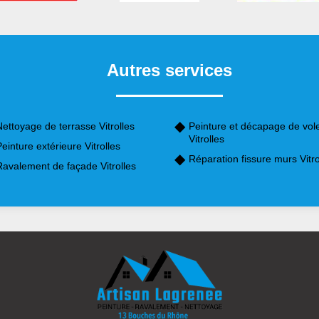
Autres services
ettoyage de terrasse Vitrolles
Peinture et décapage de vol
Vitrolles
einture extérieure Vitrolles
Réparation fissure murs Vitro
Ravalement de façade Vitrolles