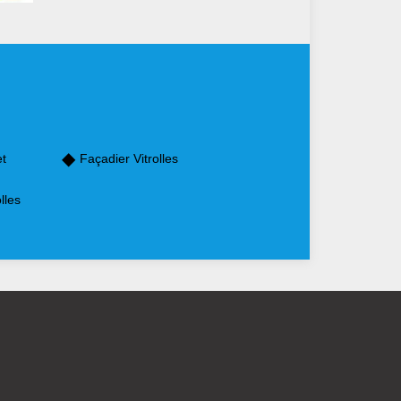
et
Façadier Vitrolles
lles