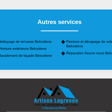
Autres services
Nettoyage de terrasse Belcodene
Peinture et décapage de vol
Belcodene
Peinture extérieure Belcodene
Réparation fissure murs Bel
Ravalement de façade Belcodene