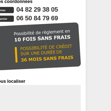
s coordonnées
04 82 29 38 05
reau
06 50 84 79 69
antier
us localiser