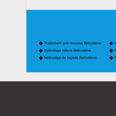
Traitement anti-mousse Belcodene
Hydrofuge toiture Belcodene
Nettoyage de façade Belcodene