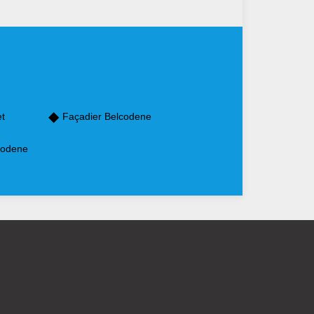
et
Façadier Belcodene
codene