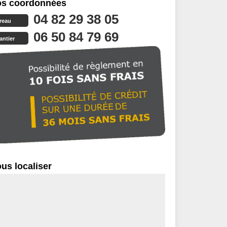
s coordonnées
04 82 29 38 05
reau
06 50 84 79 69
antier
us localiser