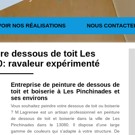
VOIR NOS RÉALISATIONS
NOUS CONTACTE
re dessous de toit Les
: ravaleur expérimenté
Entreprise de peinture de dessous de
toit et boiserie à Les Pinchinades et
ses environs
Vous souhaitez peindre votre dessous de toit ou boiserie
? M.Lagrenee est un artisan professionnel en peinture
de dessous de toit et boiserie dans la ville de Les
Pinchinades dans le 13080. Il dispose d'une large
gamme de couleurs qui s'adapte à votre structure. De