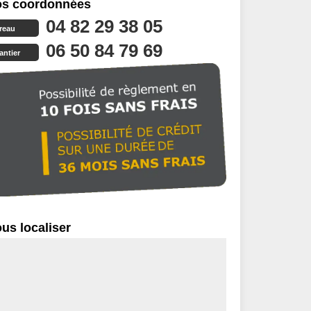
s coordonnées
04 82 29 38 05
reau
06 50 84 79 69
antier
us localiser