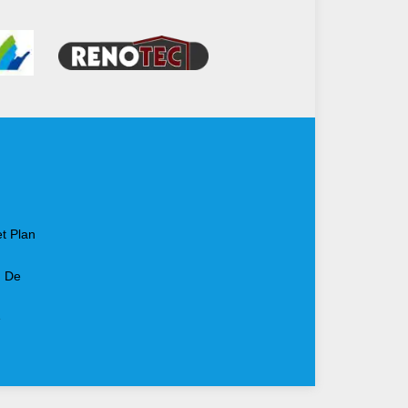
t Plan
n De
e