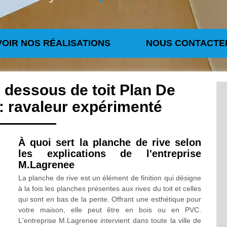
VOIR NOS RÉALISATIONS
NOUS CONTACTE
 dessous de toit Plan De
 ravaleur expérimenté
À quoi sert la planche de rive selon
les explications de l'entreprise
M.Lagrenee
La planche de rive est un élément de finition qui désigne
à la fois les planches présentes aux rives du toit et celles
qui sont en bas de la pente. Offrant une esthétique pour
votre maison, elle peut être en bois ou en PVC.
L'entreprise M.Lagrenee intervient dans toute la ville de