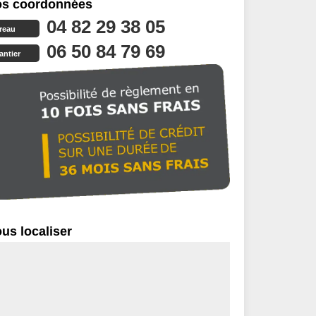
s coordonnées
04 82 29 38 05
reau
06 50 84 79 69
antier
us localiser