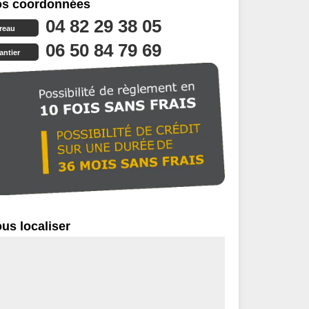
s coordonnées
04 82 29 38 05
reau
06 50 84 79 69
antier
us localiser