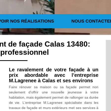
VOIR NOS RÉALISATIONS
NOUS CONTACTE
nt de façade Calas 13480:
 professionnel
Le ravalement de votre façade à un
prix abordable avec l'entreprise
M.Lagrenee à Calas et ses environs
Faire rénover sa maison ou sa façade permet non
seulement d'offrir une nouvelle jeunesse à votre
habitation, mais également permet de rallonger sa durée
de vie. L'entreprise M.Lagrenee spécialisée dans les
travaux de façade et murs extérieurs met ses services à