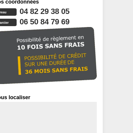
s coordonnées
04 82 29 38 05
reau
06 50 84 79 69
antier
us localiser