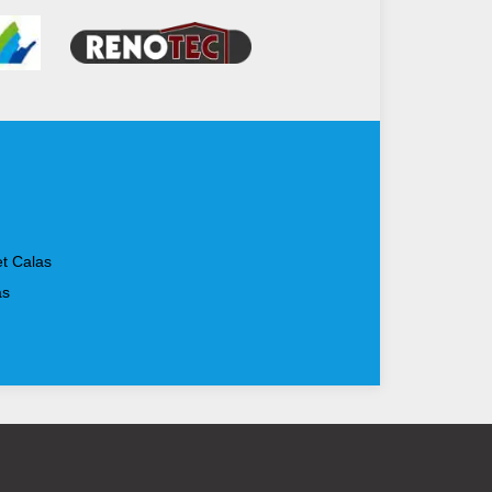
et Calas
as