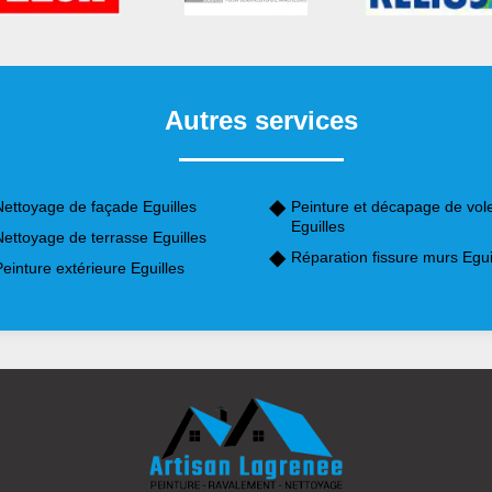
Autres services
Nettoyage de façade Eguilles
Peinture et décapage de vol
Eguilles
ettoyage de terrasse Eguilles
Réparation fissure murs Egui
einture extérieure Eguilles