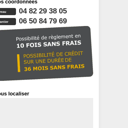
s coordonnées
04 82 29 38 05
reau
06 50 84 79 69
antier
us localiser