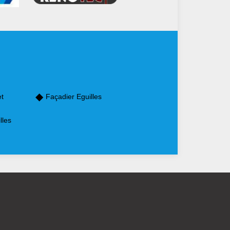
et
Façadier Eguilles
lles