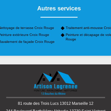
Autres services
Nettoyage de terrasse Croix Rouge
Traitement anti-mousse Cro
Peinture extérieure Croix Rouge
Peinture et décapage de vole
Rouge
Ravalement de façade Croix Rouge
81 route des Trois Lucs 13012 Marseille 12