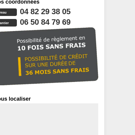
s coordonnées
04 82 29 38 05
reau
06 50 84 79 69
antier
us localiser