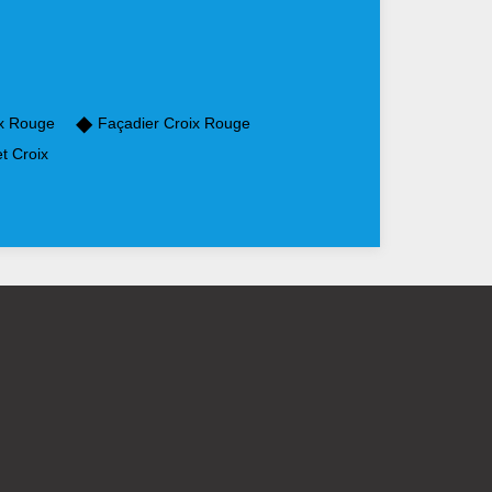
ix Rouge
Façadier Croix Rouge
t Croix