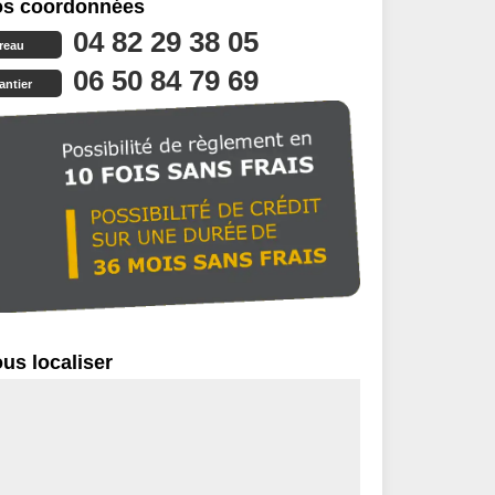
s coordonnées
04 82 29 38 05
reau
06 50 84 79 69
antier
us localiser