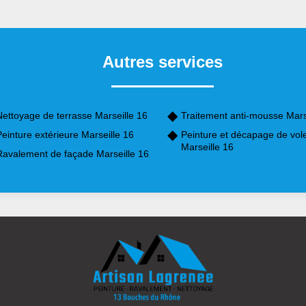
Autres services
Nettoyage de terrasse Marseille 16
Traitement anti-mousse Mars
einture extérieure Marseille 16
Peinture et décapage de vol
Marseille 16
Ravalement de façade Marseille 16