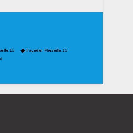
eille 16
Façadier Marseille 16
et