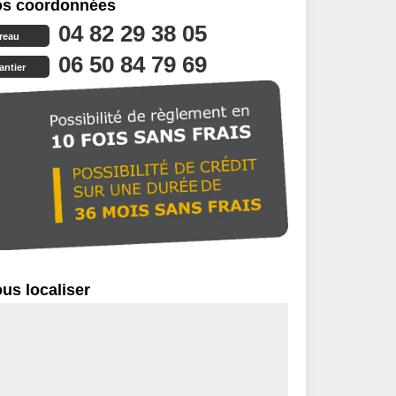
s coordonnées
04 82 29 38 05
reau
06 50 84 79 69
antier
us localiser