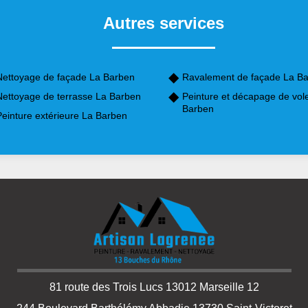
Autres services
Nettoyage de façade La Barben
Ravalement de façade La B
Nettoyage de terrasse La Barben
Peinture et décapage de vol
Barben
Peinture extérieure La Barben
81 route des Trois Lucs 13012 Marseille 12