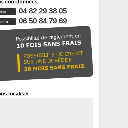
s coordonnées
04 82 29 38 05
reau
06 50 84 79 69
antier
us localiser