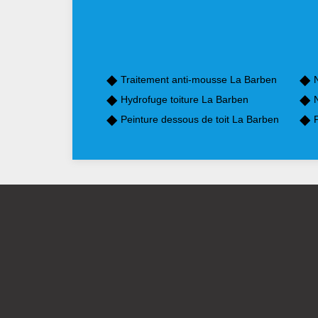
Traitement anti-mousse La Barben
Hydrofuge toiture La Barben
Peinture dessous de toit La Barben