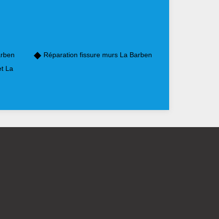
arben
Réparation fissure murs La Barben
et La