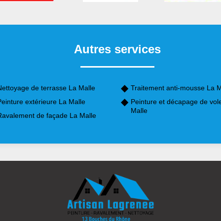
Autres services
Nettoyage de terrasse La Malle
Traitement anti-mousse La M
einture extérieure La Malle
Peinture et décapage de vol
Malle
Ravalement de façade La Malle