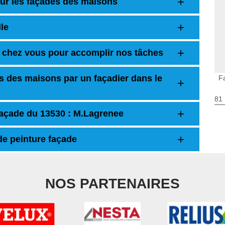
our les façades des maisons
le
 chez vous pour accomplir nos tâches
s des maisons par un façadier dans le
F
81 
façade du 13530 : M.Lagrenee
 de peinture façade
NOS PARTENAIRES