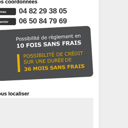
s coordonnées
04 82 29 38 05
reau
06 50 84 79 69
antier
us localiser