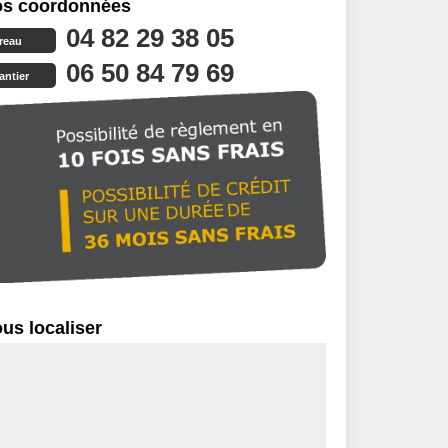
s coordonnées
04 82 29 38 05
reau
06 50 84 79 69
antier
us localiser