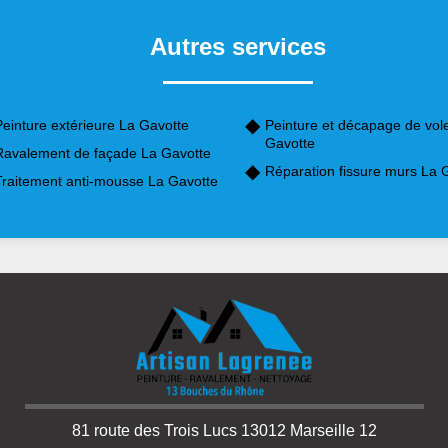
Autres services
einture extérieure La Gavotte
Peinture et décapage de vol
Gavotte
Ravalement de façade La Gavotte
Réparation fissure murs La 
Traitement anti-mousse La Gavotte
81 route des Trois Lucs 13012 Marseille 12