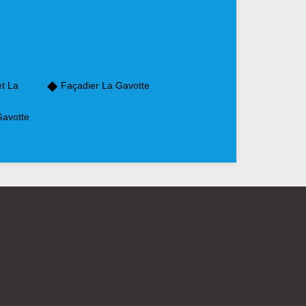
et La
Façadier La Gavotte
Gavotte