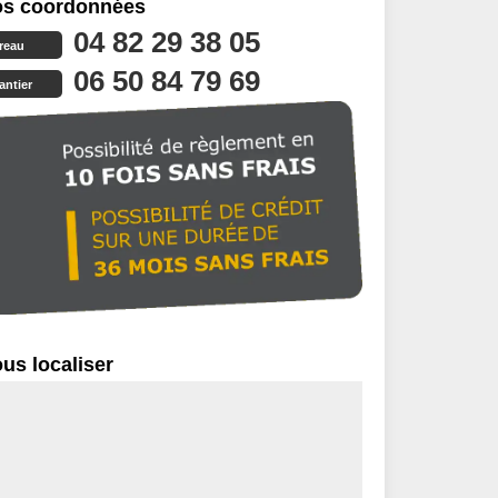
s coordonnées
04 82 29 38 05
reau
06 50 84 79 69
antier
us localiser