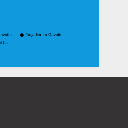
Gavotte
Façadier La Gavotte
et La