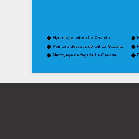
Hydrofuge toiture La Gavotte
Peinture dessous de toit La Gavotte
P
Nettoyage de façade La Gavotte