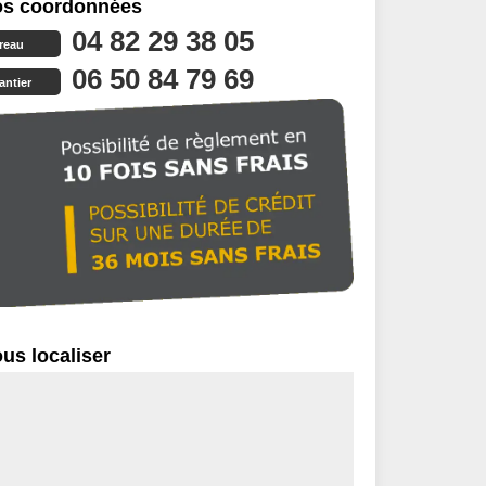
s coordonnées
04 82 29 38 05
reau
06 50 84 79 69
antier
us localiser