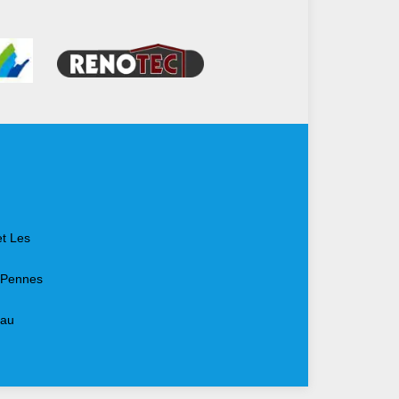
et Les
s Pennes
eau