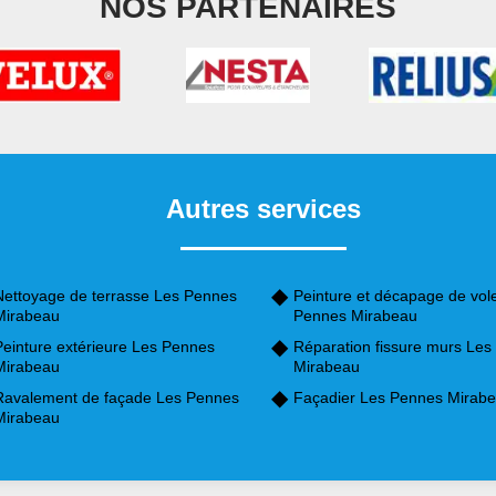
NOS PARTENAIRES
Autres services
Nettoyage de terrasse Les Pennes
Peinture et décapage de vol
Mirabeau
Pennes Mirabeau
Peinture extérieure Les Pennes
Réparation fissure murs Le
Mirabeau
Mirabeau
Ravalement de façade Les Pennes
Façadier Les Pennes Mirab
Mirabeau