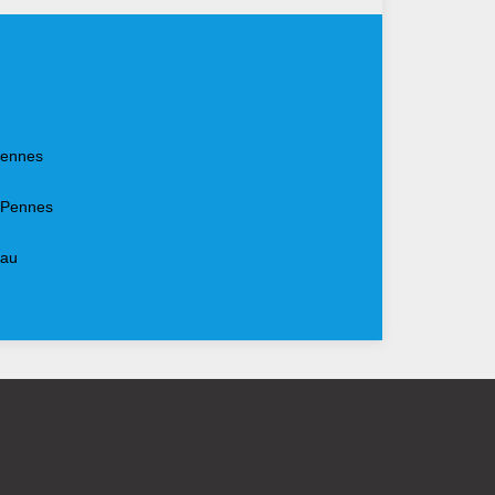
Pennes
s Pennes
eau