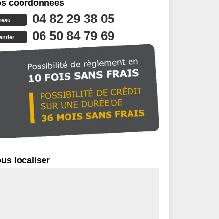
s coordonnées
04 82 29 38 05
reau
06 50 84 79 69
antier
us localiser