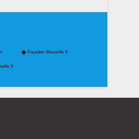
et
Façadier Marseille 9
eille 9