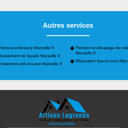
Autres services
einture extérieure Marseille 9
Peinture et décapage de vol
Marseille 9
Ravalement de façade Marseille 9
Réparation fissure murs Mars
Traitement anti-mousse Marseille 9