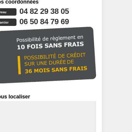
s coordonnées
04 82 29 38 05
reau
06 50 84 79 69
antier
us localiser