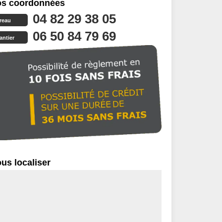
s coordonnées
04 82 29 38 05
reau
06 50 84 79 69
antier
us localiser