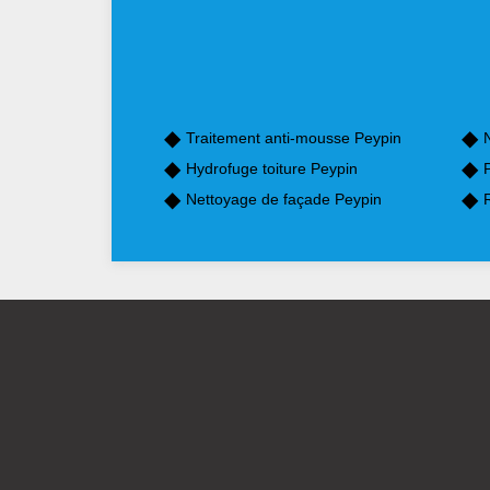
Traitement anti-mousse Peypin
Hydrofuge toiture Peypin
P
Nettoyage de façade Peypin