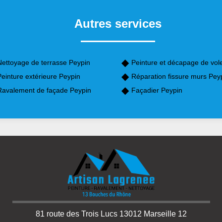
Autres services
Nettoyage de terrasse Peypin
Peinture et décapage de vol
einture extérieure Peypin
Réparation fissure murs Pey
Ravalement de façade Peypin
Façadier Peypin
81 route des Trois Lucs 13012 Marseille 12