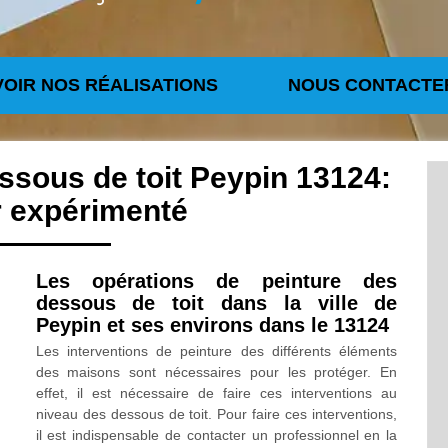
VOIR NOS RÉALISATIONS
NOUS CONTACTE
ssous de toit Peypin 13124:
r expérimenté
Les opérations de peinture des
dessous de toit dans la ville de
Peypin et ses environs dans le 13124
Les interventions de peinture des différents éléments
des maisons sont nécessaires pour les protéger. En
effet, il est nécessaire de faire ces interventions au
niveau des dessous de toit. Pour faire ces interventions,
il est indispensable de contacter un professionnel en la