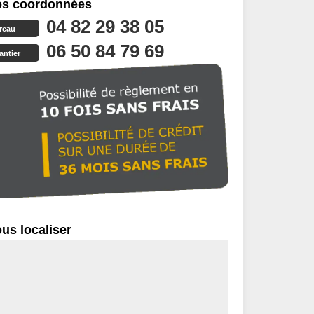
s coordonnées
04 82 29 38 05
reau
06 50 84 79 69
antier
us localiser