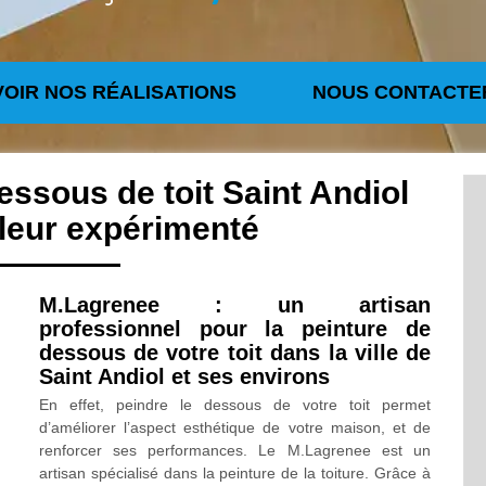
VOIR NOS RÉALISATIONS
NOUS CONTACTE
essous de toit Saint Andiol
leur expérimenté
M.Lagrenee : un artisan
professionnel pour la peinture de
dessous de votre toit dans la ville de
Saint Andiol et ses environs
En effet, peindre le dessous de votre toit permet
d’améliorer l’aspect esthétique de votre maison, et de
renforcer ses performances. Le M.Lagrenee est un
artisan spécialisé dans la peinture de la toiture. Grâce à